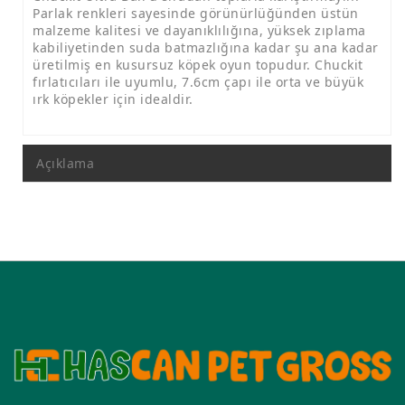
Parlak renkleri sayesinde görünürlüğünden üstün
malzeme kalitesi ve dayanıklılığına, yüksek zıplama
kabiliyetinden suda batmazlığına kadar şu ana kadar
üretilmiş en kusursuz köpek oyun topudur. Chuckit
fırlatıcıları ile uyumlu, 7.6cm çapı ile orta ve büyük
ırk köpekler için idealdir.
Açıklama