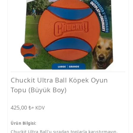
Ödüller
Taşımalar
Vitaminler
Ödül ve Kemikler
Tarak ve Makas
Mama ve Su Kapları
Konserve
Chuckit Ultra Ball Köpek Oyun
Tasmalar
Topu (Büyük Boy)
Bakım Ürünleri
Tırmalamalar
425,00
₺
+ KDV
Diğer Ürünler
Ürün Bilgisi:
Chuckit Ultra Ball'u sıradan toplarla karıştırmayın.