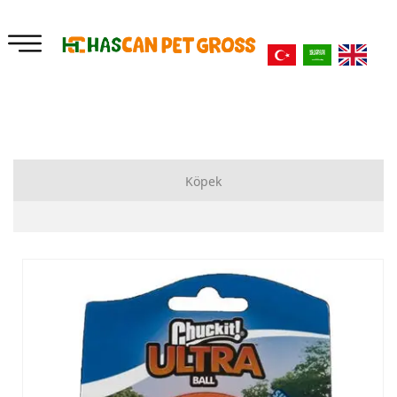
Köpek
Kuru Mama
Yataklar
Ek Besinler
Bahçe Zincirleri
Oyuncaklar