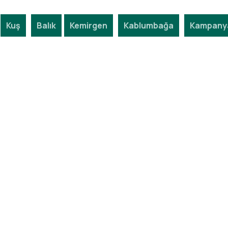
Kuş
Balık
Kemirgen
Kablumbağa
Kampanya