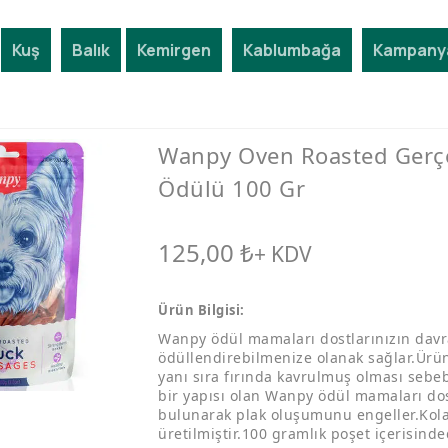
Kuş
Balık
Kemirgen
Kablumbağa
Kampanya
Wanpy Oven Roasted Gerç
Ödülü 100 Gr
125,00
₺
+ KDV
Ürün Bilgisi:
Wanpy ödül mamaları dostlarınızın davran
ödüllendirebilmenize olanak sağlar.Ürün
yanı sıra fırında kavrulmuş olması sebeb
bir yapısı olan Wanpy ödül mamaları do
bulunarak plak oluşumunu engeller.Kolay
üretilmiştir.100 gramlık poşet içerisinded