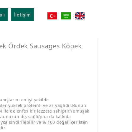
Toptan
Petshop
lı
İletişim
Ürün
Mağazası
ek Ördek Sausages Köpek
ışlarını en iyi şekilde
ler yüksek proteinli ve az yağlıdır.Bunun
i ile de enfes bir lezzete sahiptir.Yumuşak
stunuzun diş sağlığına da katkıda
ca sindirilebilir ve % 100 doğal içerikten
ir.