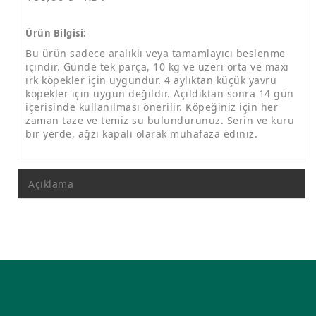
Ürün Bilgisi:
Bu ürün sadece aralıklı veya tamamlayıcı beslenme
içindir. Günde tek parça, 10 kg ve üzeri orta ve maxi
ırk köpekler için uygundur. 4 aylıktan küçük yavru
köpekler için uygun değildir. Açıldıktan sonra 14 gün
içerisinde kullanılması önerilir. Köpeğiniz için her
zaman taze ve temiz su bulundurunuz. Serin ve kuru
bir yerde, ağzı kapalı olarak muhafaza ediniz.
Açıklama