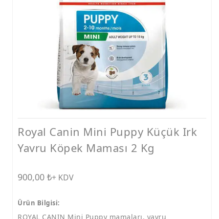
Ödüller
Taşımalar
Vitaminler
Ödül ve Kemikler
Tarak ve Makas
Mama ve Su Kapları
Konserve
Royal Canin Mini Puppy Küçük Irk
Tasmalar
Yavru Köpek Maması 2 Kg
Bakım Ürünleri
Tırmalamalar
900,00
₺
+ KDV
Diğer Ürünler
Ürün Bilgisi:
ROYAL CANIN Mini Puppy mamaları, yavru