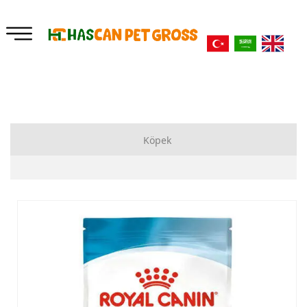
Köpek
Kuru Mama
Yataklar
Ek Besinler
Bahçe Zincirleri
Oyuncaklar