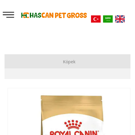
Köpek
Kuru Mama
Yataklar
Ek Besinler
Bahçe Zincirleri
Oyuncaklar