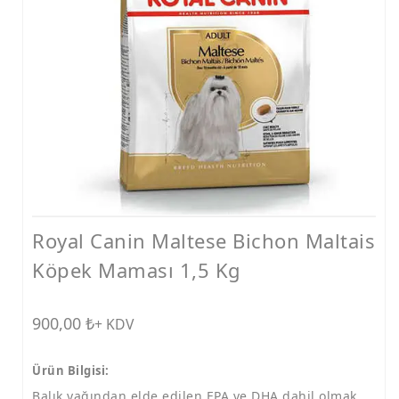
Ödüller
Taşımalar
Vitaminler
Ödül ve Kemikler
Tarak ve Makas
Mama ve Su Kapları
Konserve
Royal Canin Maltese Bichon Maltais
Tasmalar
Köpek Maması 1,5 Kg
Bakım Ürünleri
Tırmalamalar
900,00
₺
+ KDV
Diğer Ürünler
Ürün Bilgisi:
Balık yağından elde edilen EPA ve DHA dahil olmak