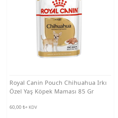
Ödüller
Taşımalar
Vitaminler
Ödül ve Kemikler
Tarak ve Makas
Mama ve Su Kapları
Konserve
Tasmalar
Royal Canin Pouch Chihuahua Irkı
Bakım Ürünleri
Özel Yaş Köpek Maması 85 Gr
Tırmalamalar
Diğer Ürünler
60,00
₺
+ KDV