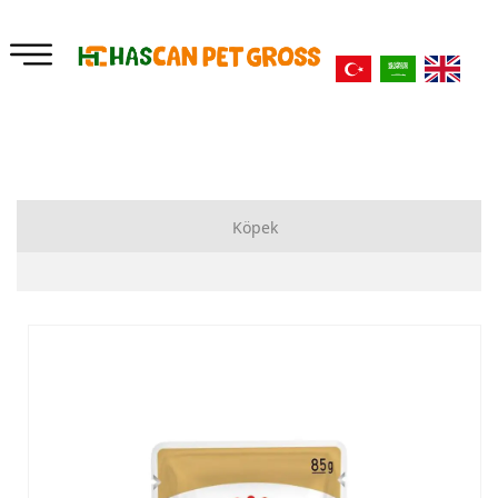
Köpek
Kuru Mama
Yataklar
Ek Besinler
Bahçe Zincirleri
Oyuncaklar