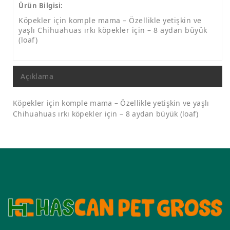
Ürün Bilgisi:
Köpekler için komple mama – Özellikle yetişkin ve
yaşlı Chihuahuas ırkı köpekler için – 8 aydan büyük
(loaf)
Açıklama
Köpekler için komple mama – Özellikle yetişkin ve yaşlı
Chihuahuas ırkı köpekler için – 8 aydan büyük (loaf)