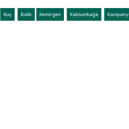
Kuş
Balık
Kemirgen
Kablumbağa
Kampanya