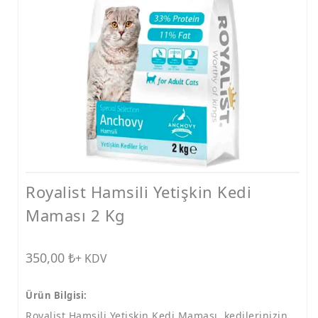
Ödüller
Taşımalar
Vitaminler
Kedi Kumları
Tarak ve Makas
Mama ve Su Kapları
Konserve
Royalist Hamsili Yetişkin Kedi
Tasmalar
Maması 2 Kg
Bakım Ürünleri
Tırmalamalar
350,00
₺
+ KDV
Diğer Ürünler
Ürün Bilgisi:
Royalist Hamsili Yetişkin Kedi Maması, kedilerinizin