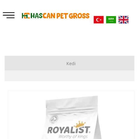
Kedi
Kuru Mama
Yataklar
Ek Besinler
Tuvalet ve Kürekler
Oyuncaklar