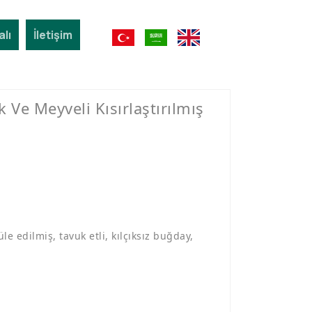
Toptan
Petshop
lı
İletişim
Ürün
Mağazası
 Ve Meyveli Kısırlaştırılmış
üle edilmiş, tavuk etli, kılçıksız buğday,