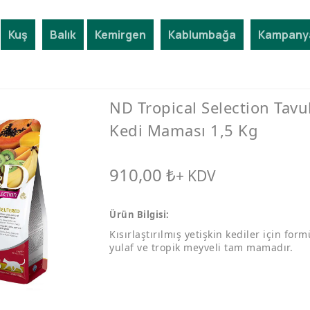
Kuş
Balık
Kemirgen
Kablumbağa
Kampanya
ND Tropical Selection Tavuk
Kedi Maması 1,5 Kg
910,00
₺
+ KDV
Ürün Bilgisi:
Kısırlaştırılmış yetişkin kediler için form
yulaf ve tropik meyveli tam mamadır.