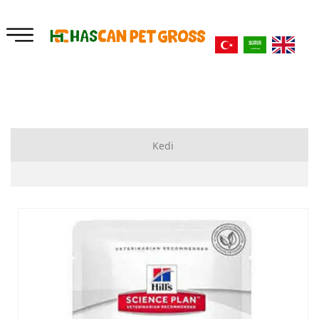
Kedi
Kuru Mama
Yataklar
Ek Besinler
Tuvalet ve Kürekler
Oyuncaklar