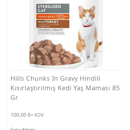
Ödüller
Taşımalar
Vitaminler
Kedi Kumları
Tarak ve Makas
Mama ve Su Kapları
Konserve
Hills Chunks In Gravy Hindili
Tasmalar
Kısırlaştırılmış Kedi Yaş Maması 85
Bakım Ürünleri
Gr
Tırmalamalar
100,00
₺
Diğer Ürünler
+ KDV