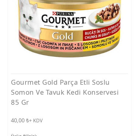
Ödüller
Taşımalar
Vitaminler
Kedi Kumları
Tarak ve Makas
Mama ve Su Kapları
Konserve
Gourmet Gold Parça Etli Soslu
Tasmalar
Somon Ve Tavuk Kedi Konservesi
Bakım Ürünleri
85 Gr
Tırmalamalar
40,00
₺
Diğer Ürünler
+ KDV