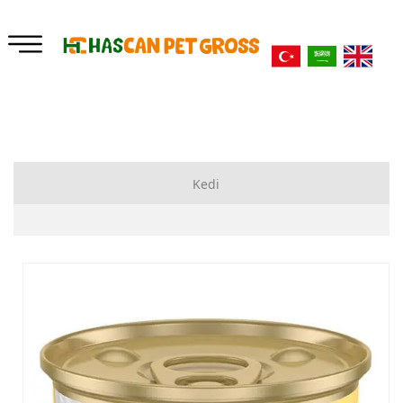
Kedi
Kuru Mama
Yataklar
Ek Besinler
Tuvalet ve Kürekler
Oyuncaklar