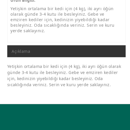
Ürün Bilgisi:
Yetişkin ortalama bir kedi için (4 kg), iki ayrı öğün
olarak günde 3-4 kutu ile besleyiniz. Gebe ve
emziren kediler için, kedinizin yiyebildiği kadar
besleyiniz. Oda sıcaklığında veriniz. Serin ve kuru
yerde saklayınız.
Açıklama
Yetişkin ortalama bir kedi için (4 kg), iki ayrı öğün olarak
günde 3-4 kutu ile besleyiniz. Gebe ve emziren kediler
için, kedinizin yiyebildiği kadar besleyiniz. Oda
sıcaklığında veriniz. Serin ve kuru yerde saklayınız.